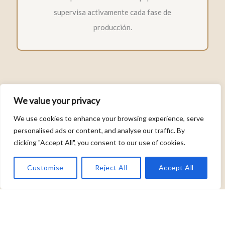
supervisa activamente cada fase de
producción.
Logística Ágil Y Eficiente
We value your privacy
We use cookies to enhance your browsing experience, serve
Optimización global para entregas
personalised ads or content, and analyse our traffic. By
puntuales en destino. Infraestructura propia
clicking "Accept All", you consent to our use of cookies.
que garantiza plazos competitivos y fiables.
Customise
Reject All
Accept All