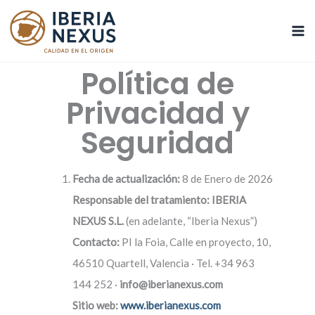
politica de privacidad
Ir
Ma
al
Me
contenido
Política de
Privacidad y
Seguridad
Fecha de actualización:
8 de Enero de 2026
Responsable del tratamiento:
IBERIA
NEXUS S.L.
(en adelante, “Iberia Nexus”)
Contacto:
PI la Foia, Calle en proyecto, 10,
46510 Quartell, Valencia · Tel. +34 963
144 252 ·
info@iberianexus.com
Sitio web:
www.iberianexus.com