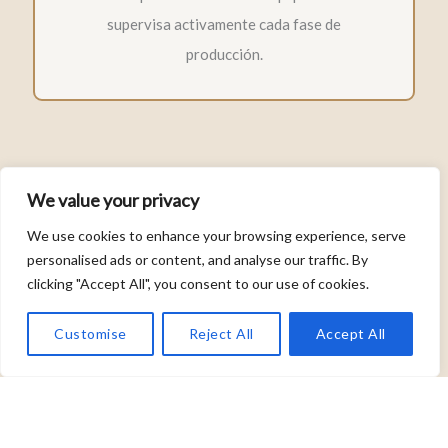
supervisa activamente cada fase de
producción.
Logística Ágil Y Eficiente
We value your privacy
We use cookies to enhance your browsing experience, serve
Optimización global para entregas
personalised ads or content, and analyse our traffic. By
puntuales en destino. Infraestructura propia
clicking "Accept All", you consent to our use of cookies.
que garantiza plazos competitivos y fiables.
Customise
Reject All
Accept All